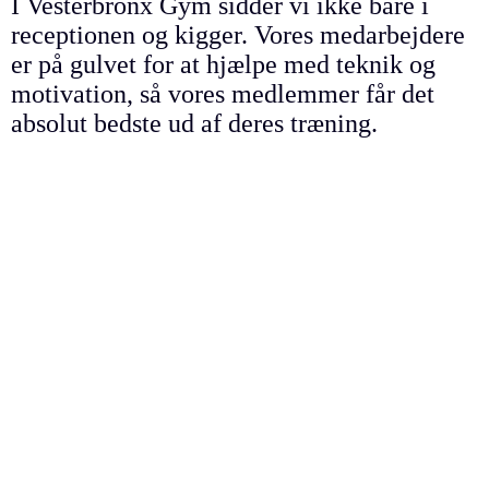
I Vesterbronx Gym sidder vi ikke bare i
receptionen og kigger. Vores medarbejdere
er på gulvet for at hjælpe med teknik og
motivation, så vores medlemmer får det
absolut bedste ud af deres træning.
Alt dette og meget mere er pakket ind i et
design, som (hvis vi selv skal sige det) er i
verdensklasse. Der er brugt masser af timer
på at få alle detaljer på plads, så oplevelsen
af at træne bliver så god som mulig.