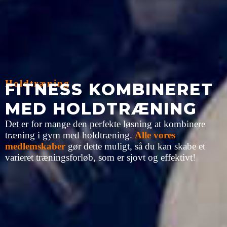
Holdtræning
FITNESS KOMBINERET
MED HOLDTRÆNING
Det er for mange den perfekte løsning at kombinere
træning i gym med holdtræning.
Alle vores
medlemskaber
gør dette muligt, så du kan skabe et
varieret træningsforløb, som er sjovt og effektivt!