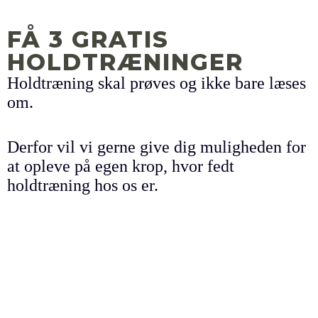
FÅ 3 GRATIS
HOLDTRÆNINGER
Holdtræning skal prøves og ikke bare læses
om.
Derfor vil vi gerne give dig muligheden for
at opleve på egen krop, hvor fedt
holdtræning hos os er.
Du får 3 gratis holdtræninger. Ingen
binding, ingen oprettelsesgebyr, bare 100%
træningsglæde
Få dine 3 gratis holdtræninger