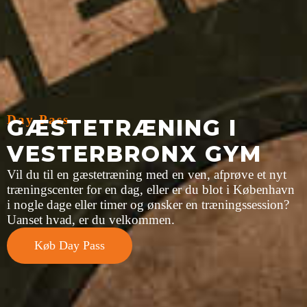
Day Pass
GÆSTETRÆNING I
VESTERBRONX GYM
Vil du til en gæstetræning med en ven, afprøve et nyt
træningscenter for en dag, eller er du blot i København
i nogle dage eller timer og ønsker en træningssession?
Uanset hvad, er du velkommen.
Køb Day Pass