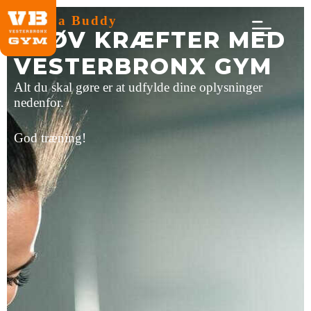
Bring a Buddy
PRØV KRÆFTER MED
VESTERBRONX GYM
Alt du skal gøre er at udfylde dine oplysninger
nedenfor.
God træning!