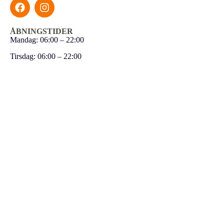
ÅBNINGSTIDER
Mandag: 06:00 – 22:00
Tirsdag: 06:00 – 22:00
Onsdag: 06:00 – 22:00
Torsdag: 06:00 – 22:00
Fredag: 06:00 – 22:00
Lørdag: 08:00 – 18:00
Søndag: 08:00 – 18:00
GENVEJE
Day Pass
Holdtræning
Medlemskaber
Om Centeret